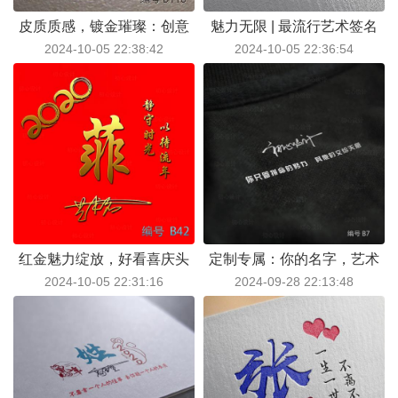
皮质质感，镀金璀璨：创意
魅力无限 | 最流行艺术签名
2024-10-05 22:38:42
2024-10-05 22:36:54
艺术签名头像的独特魅力
头像，等你来发现心中最爱
红金魅力绽放，好看喜庆头
定制专属：你的名字，艺术
2024-10-05 22:31:16
2024-09-28 22:13:48
像来袭：姓氏艺术签名点亮
签名融入头像，诠释‘你只管
独特风采
拼命的努力’之魂