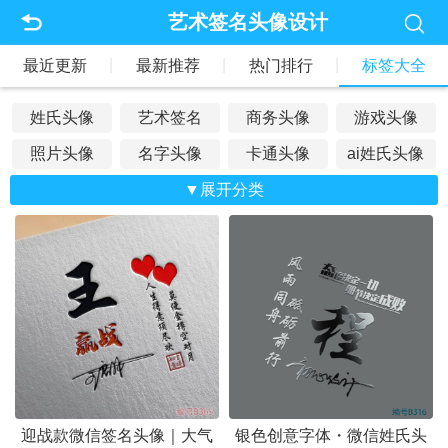
艺术签名头像设计
|
|
|
最近更新
最新推荐
热门排行
标签大全
姓氏头像
艺术签名
商务头像
游戏头像
照片头像
名字头像
卡通头像
ai姓氏头像
文字头像
抖音头像
▼展开分类
荷花头像
专属头像
佛教头像
战队头像
公会头像
情侣头像
水墨头像
山水风景
车款头像
亲子头像
主播头像
麒麟头像
老鹰头像
凤凰头像
家族头像
立体头像
爱国头像
公司头像
生肖头像
老虎头像
老板头像
古风头像
好运头像
龙的头像
狼的头像
励志头像
迎战款微信签名头像｜大气
银色创意字体・微信姓氏头
招财头像