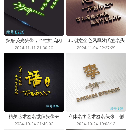
炫酷荧光头像，个性姓氏闪
3D创意金色凤凰姓氏签名头
2024-11-11 21:30:26
2024-11-04 22:27:29
耀登场，搭配艺术签名更显
像：高端视觉盛宴，独特魅
独特魅力
力尽显
精美艺术签名微信头像来
立体名字艺术签名头像，创
2024-10-24 21:46:02
2024-10-24 19:08:13
袭，大大的姓氏专属，绽放
意无限，为你打造专属个性