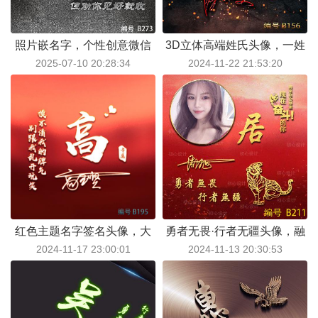
照片嵌名字，个性创意微信
3D立体高端姓氏头像，一姓
2025-07-10 20:28:34
2024-11-22 21:53:20
头像来了：拒绝撞款，只做
一名，专属签名，尽显尊贵
唯一
身份！
红色主题名字签名头像，大
勇者无畏·行者无疆头像，融
2024-11-17 23:00:01
2024-11-13 20:30:53
字姓氏专属定制
合个人照片、生肖元素与名
字签名