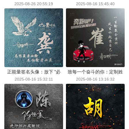
2025-08-26 20:55:19
2025-08-16 15:45:40
颜值 + 吸睛设计，真心强烈
像：携姓氏同行，赴风雨同
推荐！
舟砥砺路
正能量签名头像：放下 “必
致每一个奋斗的你：定制姓
2025-08-16 15:32:11
2025-08-16 13:16:32
赢” 焦虑，不怕输者才是最
氏励志头像，藏着你的不服
终赢家
输与向前闯