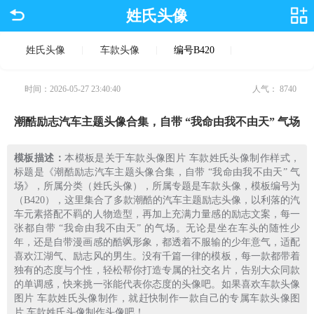
姓氏头像
姓氏头像
车款头像
编号B420
时间：2026-05-27 23:40:40
人气：
8740
潮酷励志汽车主题头像合集，自带 “我命由我不由天” 气场
模板描述：
本模板是关于车款头像图片 车款姓氏头像制作样式，
标题是《潮酷励志汽车主题头像合集，自带 “我命由我不由天” 气
场》，所属分类（姓氏头像），所属专题是车款头像，模板编号为
（B420），这里集合了多款潮酷的汽车主题励志头像，以利落的汽
车元素搭配不羁的人物造型，再加上充满力量感的励志文案，每一
张都自带 “我命由我不由天” 的气场。无论是坐在车头的随性少
年，还是自带漫画感的酷飒形象，都透着不服输的少年意气，适配
喜欢江湖气、励志风的男生。没有千篇一律的模板，每一款都带着
独有的态度与个性，轻松帮你打造专属的社交名片，告别大众同款
的单调感，快来挑一张能代表你态度的头像吧。如果喜欢车款头像
图片 车款姓氏头像制作，就赶快制作一款自己的专属车款头像图
片 车款姓氏头像制作头像吧！