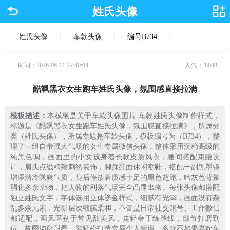
姓氏头像
姓氏头像
车款头像
编号B734
时间：2026-06-11 22:40:04
人气：
8088
酷飒黑衣女生跑车姓氏头像，氛围感直接拉满
模板描述：
本模板是关于车款头像图片 车款姓氏头像制作样式，
标题是《酷飒黑衣女生跑车姓氏头像，氛围感直接拉满》，所属分
类（姓氏头像），所属专题是车款头像，模板编号为（B734），整
理了一组自带强大气场的女生专属微信头像，整体采用沉稳高级的
纯黑色调，画面里的小女孩身着长款皮质风衣，腰间搭配束腰设
计，肩头点缀精致刺绣装饰，脚踩亮面休闲潮鞋，搭配一副黑墨镜
增添清冷飒爽气质，身后停放着质感十足的黑色超跑，暗灰色背景
弱化多余杂物，把人物的利落气场完全凸显出来。每张头像都搭配
独立姓氏文字，字体选用立体鎏金样式，细腻有光泽，画面没有杂
乱多余元素，光影层次细腻柔和，不管是日常社交账号、工作微信
都适配，画风区别于常见甜美风，走轻奢干练路线，细节打磨到
位，构图均衡耐看，能轻松打造专属个人标识，多款不如果喜欢车