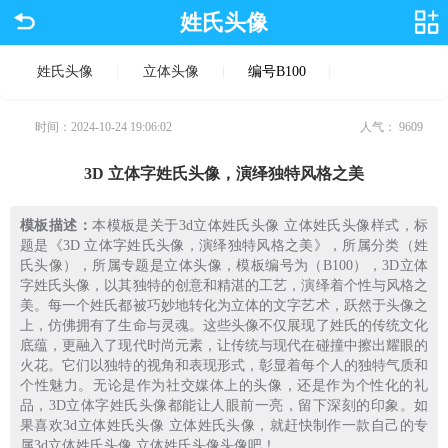
姓氏头像
姓氏头像
立体头像
编号B100
时间：2024-10-24 19:06:02
人气：
9609
3D 立体字姓氏头像，演绎独特风格之美
模板描述：
本模板是关于3d立体姓氏头像 立体姓氏头像样式，标
题是《3D 立体字姓氏头像，演绎独特风格之美》，所属分类（姓
氏头像），所属专题是立体头像，模板编号为（B100），3D立体
字姓氏头像，以其独特的创意和精湛的工艺，演绎着个性与风格之
美。每一个姓氏都被巧妙地转化为立体的文字艺术，跃然于头像之
上，仿佛拥有了生命与灵魂。这些头像不仅展现了姓氏的传统文化
底蕴，更融入了现代时尚元素，让传统与现代在碰撞中擦出耀眼的
火花。它们以独特的视角和表现形式，彰显着每个人的独特气质和
个性魅力。无论是作为社交媒体上的头像，还是作为个性化的礼
品，3D立体字姓氏头像都能让人眼前一亮，留下深刻的印象。如
果喜欢3d立体姓氏头像 立体姓氏头像，就赶快制作一款自己的专
属3d立体姓氏头像 立体姓氏头像头像吧！