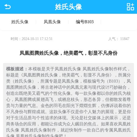
姓氏头像
姓氏头像
凤凰头像
编号B103
时间：2024-10-11 17:12:51
人气：
11847
凤凰图腾姓氏头像，绝美霸气，彰显不凡身份
模板描述：
本模板是关于凤凰姓氏头像 凤凰姓氏头像制作样式，
标题是《凤凰图腾姓氏头像，绝美霸气，彰显不凡身份》，所属分
类（姓氏头像），所属专题是凤凰头像，模板编号为（B103），凤
凰图腾姓氏头像，将古老神话中的凤凰元素与现代设计巧妙融合，
创造出既绝美又霸气的个性化头像。每一款头像都以你的姓氏为核
心，凤凰图腾或展翅高飞，或栖息枝头，形态各异，但都散发着尊
贵与力量的气息。金色的羽毛在阳光下熠熠生辉，仿佛诉说着你的
不凡身份与辉煌成就。这款头像不仅是你个人魅力的展现，更是你
对于生活品质与个性追求的体现。无论是社交媒体上的展示，还是
商务场合的应用，都能让你成为众人瞩目的焦点。如果喜欢凤凰姓
氏头像 凤凰姓氏头像制作，就赶快制作一款自己的专属凤凰姓氏
头像 凤凰姓氏头像制作头像吧！