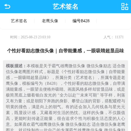
艺术签名
艺术签名
老鹰头像
编号B428
时间：2025-08-23 23:03:10
人气：
11371
个性好看励志微信头像｜自带能量感，一眼吸睛超显品味
模板描述：
本模板是关于霸气雄鹰微信头像 微信头像励志 适合微
信头像老鹰图片样式，标题是《个性好看励志微信头像｜自带能量
感，一眼吸睛超显品味》，所属分类（艺术签名），所属专题是老
鹰头像，模板编号为（B428），个性好看的励志微信头像，自带满
满能量感，一眼望去便格外吸睛。画面风格多样却皆显品味，或是
极简黑底上缀着银白发光的 “全力以赴”“未来可期” 等字样，利落
又有力量；或是朝阳下奔跑的身影、攀登山顶的背影，搭配暖橙与
明黄的撞色，满是向上的朝气。有的还会加入几何线条与星光元
素，既显设计感，又藏着对生活的热忱。这样的头像，不仅颜值
高，更能时刻传递正能量，很合追求个性与积极生活态度的人心
意。如果喜欢霸气雄鹰微信头像 微信头像励志 适合微信头像老鹰
图片，就赶快制作一款自己的专属霸气雄鹰微信头像 微信头像励