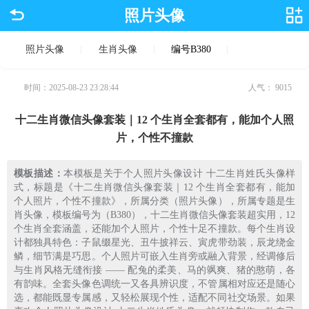
照片头像
照片头像
生肖头像
编号B380
时间：2025-08-23 23:28:44
人气：
9015
十二生肖微信头像套装｜12 个生肖全套都有，能加个人照
片，个性不撞款
模板描述：
本模板是关于个人照片头像设计 十二生肖姓氏头像样
式，标题是《十二生肖微信头像套装｜12 个生肖全套都有，能加
个人照片，个性不撞款》，所属分类（照片头像），所属专题是生
肖头像，模板编号为（B380），十二生肖微信头像套装超实用，12
个生肖全套涵盖，还能加个人照片，个性十足不撞款。每个生肖设
计都独具特色：子鼠缀星光、丑牛披祥云、寅虎带劲装，辰龙绕金
鳞，细节满是巧思。个人照片可嵌入生肖旁或融入背景，经调修后
与生肖风格无缝衔接 —— 配兔的柔美、马的飒爽、猪的憨萌，各
有韵味。全套头像色调统一又各具辨识度，不管属相对应还是随心
选，都能既显专属感，又轻松展现个性，适配不同社交场景。​如果