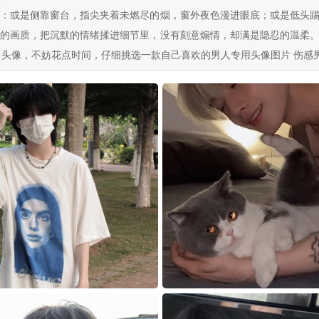
：或是侧靠窗台，指尖夹着未燃尽的烟，窗外夜色漫进眼底；或是低头
的画质，把沉默的情绪揉进细节里，没有刻意煽情，却满是隐忍的温柔
男头像，不妨花点时间，仔细挑选一款自己喜欢的男人专用头像图片 伤感