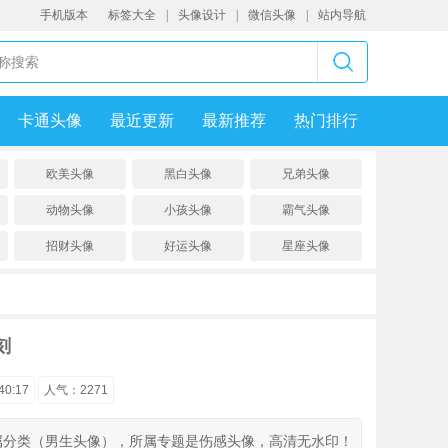
手机版本
标签大全
|
头像设计
|
微信头像
|
站内导航
卡通头像
最近更新
最新推荐
热门排行
欧美头像
黑白头像
兄弟头像
动物头像
小孩头像
霸气头像
招财头像
好运头像
星座头像
刻
0:17
人气：
2271
属分类（男生头像），所属专题是伤感头像，高清无水印！