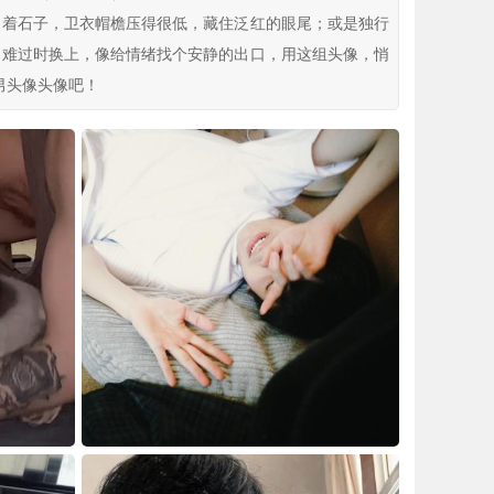
踢着石子，卫衣帽檐压得很低，藏住泛红的眼尾；或是独行
。难过时换上，像给情绪找个安静的出口，用这组头像，悄
男头像头像吧！