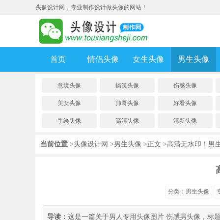
头像设计网，专业制作设计做头像的网站！
首页
情侣头像
女生头像
男生头像
意境头像
搞笑头像
伤感头像
美女头像
帅哥头像
好看头像
手绘头像
高清头像
清新头像
头像设计网
男生头像
当前位置
>
>
>正文
>高清无水印！男
分类：
男生头像
导读：
这是一篇关于男人专用头像图片 伤感男头像，标