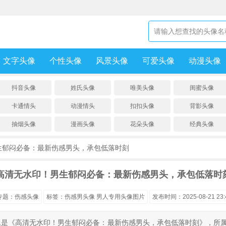
文字头像
个性头像
风景头像
可爱头像
动漫头像
抖音头像
姓氏头像
唯美头像
闺蜜头像
卡通情头
动漫情头
扣扣头像
背影头像
抽烟头像
漫画头像
花朵头像
经典头像
生郁闷必备：最新伤感男头，承包低落时刻
高清无水印！男生郁闷必备：最新伤感男头，承包低落时
专题：
伤感头像
标签：
伤感男头像
男人专用头像图片
发布时间：2025-08-21 23:4
题是《高清无水印！男生郁闷必备：最新伤感男头，承包低落时刻》，所