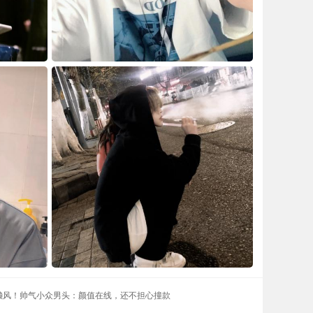
懒风！帅气小众男头：颜值在线，还不担心撞款