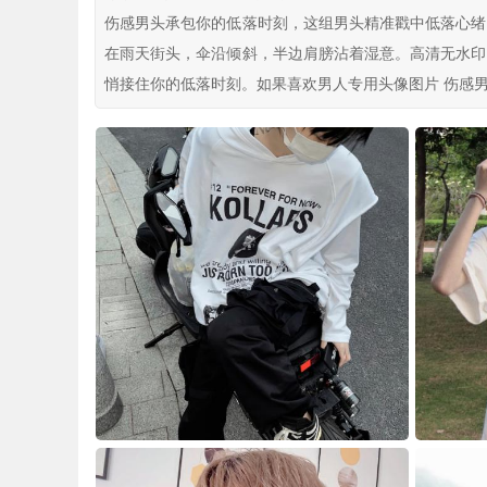
伤感男头承包你的低落时刻，这组男头精准戳中低落心绪
在雨天街头，伞沿倾斜，半边肩膀沾着湿意。高清无水印
悄接住你的低落时刻。如果喜欢男人专用头像图片 伤感